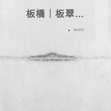
板橋｜板翠北側66案(重劃地)
MORE