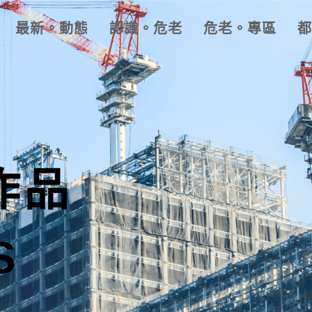
最新。動態
認識。危老
危老。專區
都
官方公告
危老協會
已核定案件
媒體報導
危老新訊
合建整合
危老影音
作品
S