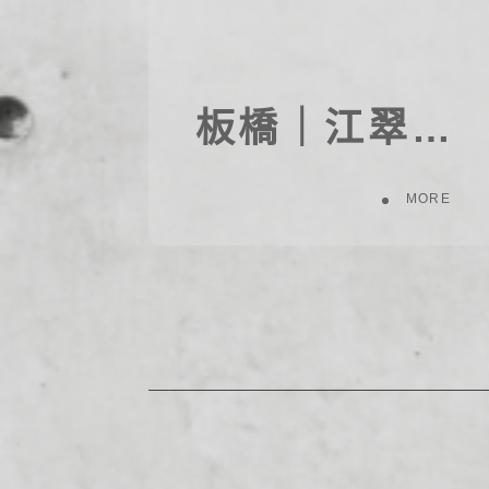
板橋｜江翠北側188案(重劃地)
MORE