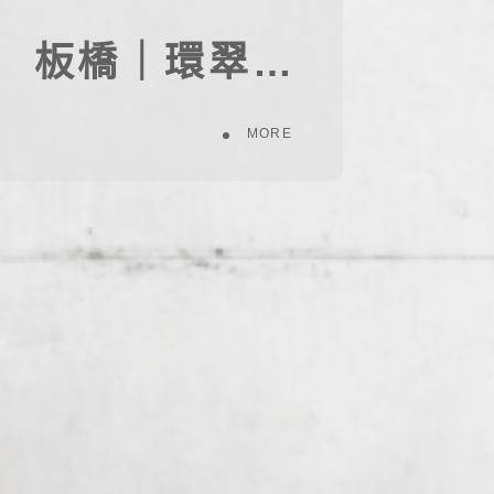
板橋｜環翠北側47案(重劃地)
MORE