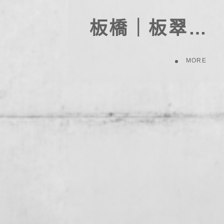
板橋｜板翠北側150案(重劃地)
MORE