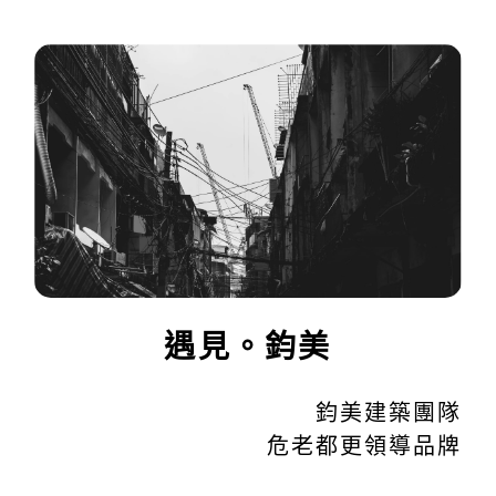
遇見。鈞美
鈞美建築團隊
危老都更領導品牌