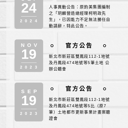
24
人事異動公告：原鈞美集團編制
之「玥麟營造總經理柯明政先
生」，已因能力不足無法勝任自
2024
動請辭，特此公告。
NOV
官方公告
19
新北市新莊區雙鳳段112-1地號
及丹鳳段474地號等5筆土地 公
2023
辦公聽會
官方公告
SEP
19
新北市新莊區雙鳳段112-1地號
及丹鳳段474地號等5比（原7
筆）土地都市更新事業計畫案聽
2023
證會