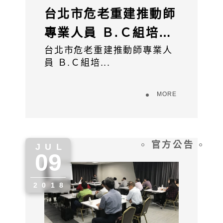
台北市危老重建推動師
專業人員 Ｂ.Ｃ組培訓
講習10711班
台北市危老重建推動師專業人
員 Ｂ.Ｃ組培...
MORE
官方公告
JUL
09
" alt="">
2018