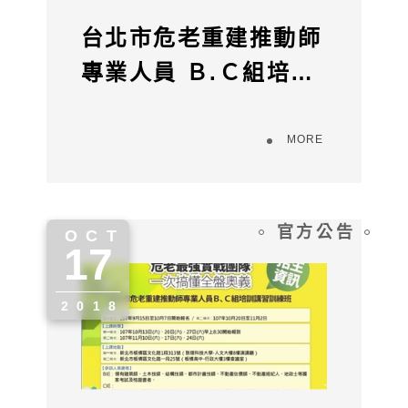
台北市危老重建推動師
專業人員 Ｂ.Ｃ組培訓
已經開課了喔
MORE
官方公告
OCT
17
" alt="">
2018